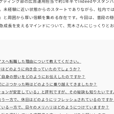
マーケティング部の広告運用担当で約1年半でIndeedやスタ
。未経験に近い状態からのスタートでありながら、社内で
」と周囲から厚い信頼を集める存在です。今回は、普段の
急成長を支えるマインドについて、荒木さんにじっくりと
アスへ転職した理由について教えてください。
時はどのように向き合っていたのでしょうか？
ご自身の想いをどのようにお伝えしたのですか？
壁にぶつかった時はどのように乗り越えてきましたか？
ションが安定している」と評判ですが、その秘訣も知りたいです
合う一方で、休日はどのようにリフレッシュされているのですか
ている一方で、日々のメリハリはどのようにつけていますか？